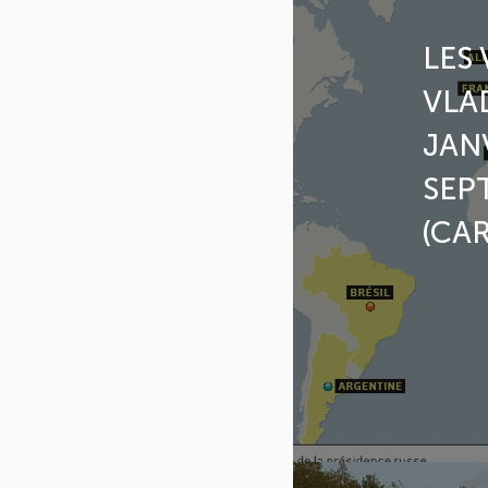
LES
VLA
JANV
SEP
(CAR