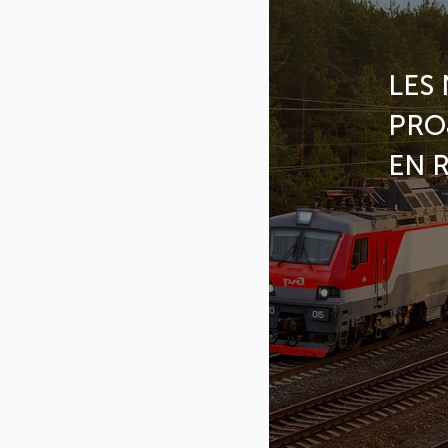
LES
PRO
EN R