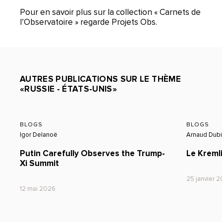
Pour en savoir plus sur la collection « Carnets de
l’Observatoire » regarde Projets Obs.
AUTRES PUBLICATIONS SUR LE THÈME
«RUSSIE - ÉTATS-UNIS»
BLOGS
BLOGS
Igor Delanoë
Arnaud Dub
Putin Carefully Observes the Trump-
Le Kremli
Xi Summit
25 janvier 
12 mai 2026