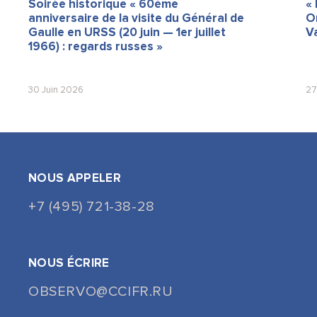
Soirée historique « 60ème
« 
anniversaire de la visite du Général de
O
Gaulle en URSS (20 juin — 1er juillet
V
1966) : regards russes »
30 Juin 2026
27
NOUS APPELER
+7 (495) 721-38-28
NOUS ÉCRIRE
OBSERVO@CCIFR.RU