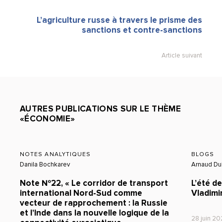
L’agriculture russe à travers le prisme des
sanctions et contre-sanctions
Article suivant
AUTRES PUBLICATIONS SUR LE THÈME
«ÉCONOMIE»
NOTES ANALYTIQUES
BLOGS
Danila Bochkarev
Arnaud Du
Note №22, « Le corridor de transport
L’été d
international Nord-Sud comme
Vladimi
vecteur de rapprochement : la Russie
et l’Inde dans la nouvelle logique de la
28 juin 2