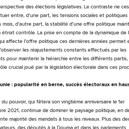
perspective des élections législatives. Le contraste ne ce
tuer entre, d’une part, les tensions sociales et politiques
s mois, d’autre part, la stabilité d’une offre politique mai
 étroit contrôle. La prise en compte de la dynamique de 
ui affecte l’offre politique ces dernières années permet 
’observer les réajustements constants effectués par les
ts pour maintenir la hiérarchie entre les différents partis, 
rôle crucial joué par la législation électorale dans ces pro
unie : popularité en berne,
succès électoraux en hau
i du pouvoir, qui fêtera son vingtième anniversaire le 1er
e 2021, continue de dominer le paysage politique, en d
ante majorité des mandats à tous les niveaux. Plus des deu
ateurs, des députés à la Douma et dans les parlements