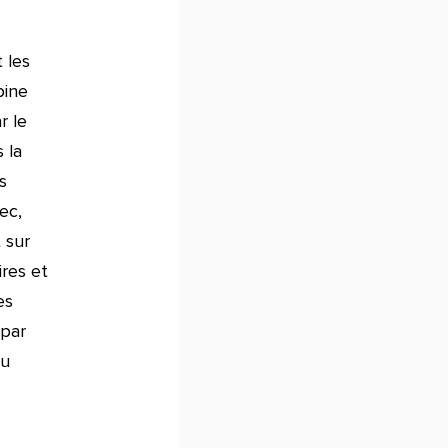
 les
bine
r le
 la
s
ec,
 sur
ires et
es
 par
du