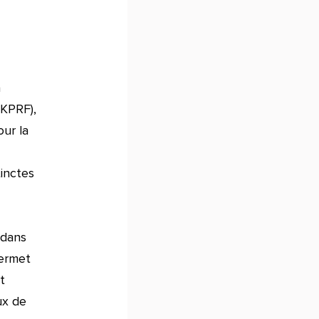
a
(KPRF),
our la
tinctes
 dans
permet
t
ux de