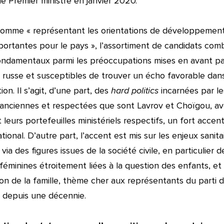
e Premier ministre en janvier 2020.
comme « représentant les orientations de développement
portantes pour le pays », l’assortiment de candidats com
ndamentaux parmi les préoccupations mises en avant pa
 russe et susceptibles de trouver un écho favorable dans
on. Il s’agit, d’une part, des
hard politics
incarnées par le
 anciennes et respectées que sont Lavrov et Choïgou, av
 leurs portefeuilles ministériels respectifs, un fort accent
ational. D’autre part, l’accent est mis sur les enjeux sanita
via des figures issues de la société civile, en particulier d
 féminines étroitement liées à la question des enfants, et
on de la famille, thème cher aux représentants du parti 
 depuis une décennie.