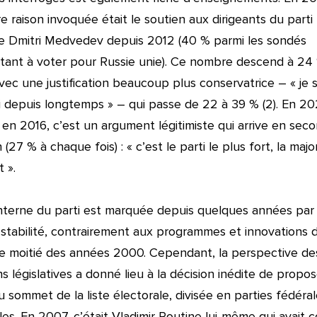
e raison invoquée était le soutien aux dirigeants du parti 
de Dmitri Medvedev depuis 2012 (40 % parmi les sondés
tant à voter pour Russie unie). Ce nombre descend à 24
vec une justification beaucoup plus conservatrice – « je 
i depuis longtemps » –
qui passe de 22 à 39 % (2). En 20
n 2016, c’est un argument légitimiste qui arrive en sec
 (27 % à chaque fois) : « c’est le parti le plus fort, la major
 ».
interne du parti est marquée depuis quelques années par
stabilité, contrairement aux programmes et innovations d
 moitié des années 2000. Cependant, la perspective de
ns législatives a donné lieu à la décision inédite de propos
 sommet de la liste électorale, divisée en parties fédéral
les. En 2007, c’était Vladimir Poutine lui-même qui avait 