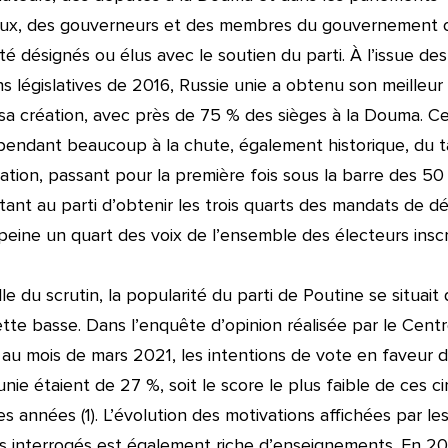
aux, des gouverneurs et des membres du gouvernement o
été désignés ou élus avec le soutien du parti. À l’issue des
ns législatives de 2016, Russie unie a obtenu son meilleur
sa création, avec près de 75 % des sièges à la Douma. C
pendant beaucoup à la chute, également historique, du 
pation, passant pour la première fois sous la barre des 50
ant au parti d’obtenir les trois quarts des mandats de d
peine un quart des voix de l’ensemble des électeurs inscri
lle du scrutin, la popularité du parti de Poutine se situait
tte basse. Dans l’enquête d’opinion réalisée par le Cent
au mois de mars 2021, les intentions de vote en faveur 
unie étaient de 27 %, soit le score le plus faible de ces c
es années (1). L’évolution des motivations affichées par le
s interrogés est également riche d’enseignements.
En 201