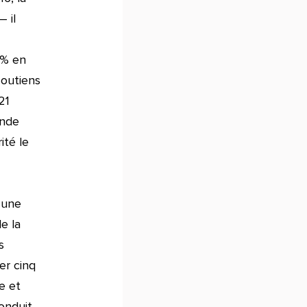
– il
 % en
soutiens
21
onde
ité le
 une
e la
s
er cinq
e et
conduit