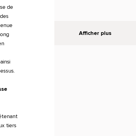
sse de
 des
ntenue
Afficher plus
long
en
ainsi
cessus.
sse
étenant
x tiers