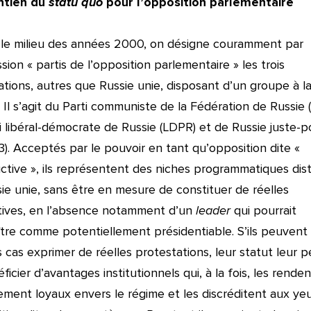
ntien du
statu quo
pour l’opposition parlementaire
le milieu des années 2000, on désigne couramment par
ssion « partis de l’opposition parlementaire » les trois
ations, autres que Russie unie, disposant d’un groupe à l
Il s’agit du Parti communiste de la Fédération de Russie 
i libéral-démocrate de Russie (LDPR) et de Russie juste-p
(3). Acceptés par le pouvoir en tant qu’opposition dite «
ctive », ils représentent des niches programmatiques dis
ie unie, sans être en mesure de constituer de réelles
tives, en
l’absence notamment d’un
leader
qui pourrait
tre comme potentiellement présidentiable. S’ils peuvent
s cas exprimer de réelles protestations, leur statut leur 
ficier d’avantages institutionnels qui, à la fois, les renden
lement loyaux envers le régime et les discréditent aux ye