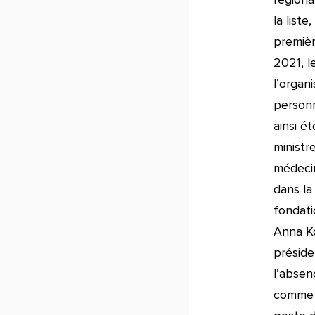
la list
premièr
2021, l
l’organ
personn
ainsi é
ministr
médecin
dans la
fondati
Anna Ko
présid
l’absen
comme u