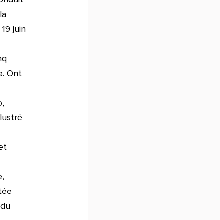
la
19 juin
nq
e. Ont
o,
lustré
et
e,
étée
 du