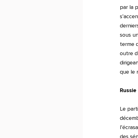
par la 
s’accen
dernier
sous un
terme q
outre d
dirigean
que le 
Russie 
Le part
décembr
l’écras
des sén