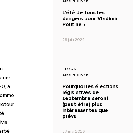
Arnaud Dubien
L’été de tous les
dangers pour Vladimir
Poutine ?
28 juin 2026
en
BLOGS
Arnaud Dubien
eure.
20, a
Pourquoi les élections
législatives de
 comme
septembre seront
retour
(peut-être) plus
intéressantes que
té
prévu
ivis
cerbé
27 mai 2026