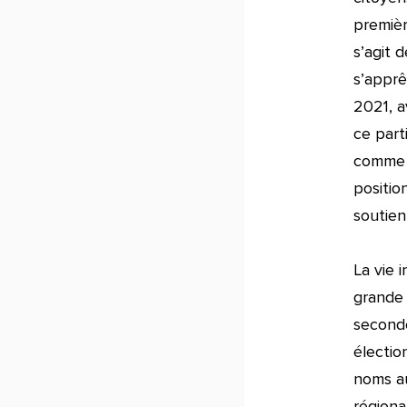
premièr
s’agit 
s’apprê
2021, a
ce part
comme e
position
soutient
La vie 
grande 
seconde
électio
noms au
régiona