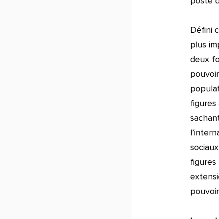
poste d
Défini 
plus im
deux fo
pouvoir
populati
figures
sachant
l’intern
sociaux 
figures
extensi
pouvoir