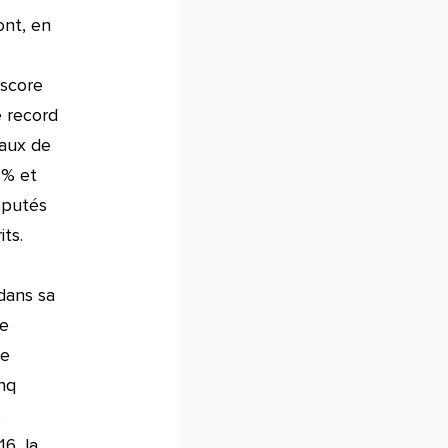
nt, en
 score
e record
taux de
 % et
éputés
ts.
 dans sa
re
de
inq
s
6, la