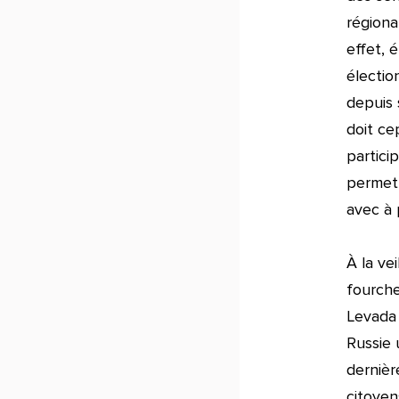
région
effet, 
électio
depuis 
doit ce
partici
permett
avec à 
À la vei
fourche
Levada 
Russie 
dernièr
citoyen