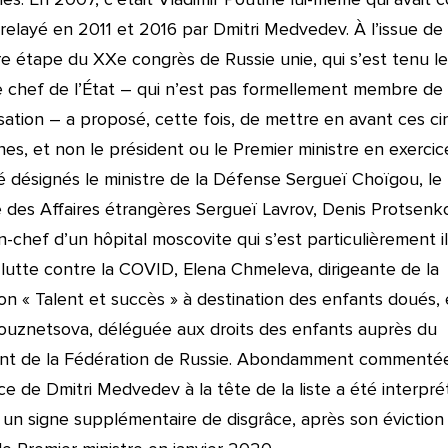
e, relayé en 2011 et 2016 par Dmitri Medvedev. À l’issue de 
e étape du XXe congrès de Russie unie, qui s’est tenu le 
e chef de l’État – qui n’est pas formellement membre de
isation – a proposé, cette fois, de mettre en avant ces ci
es, et non le président ou le Premier ministre en exercic
té désignés le ministre de la Défense Sergueï Choïgou, le
e des Affaires étrangères Sergueï Lavrov, Denis Protsenk
-chef d’un hôpital moscovite qui s’est particulièrement il
 lutte contre la COVID, Elena Chmeleva, dirigeante de la
on « Talent et succès » à destination des enfants doués, 
uznetsova, déléguée aux droits des enfants auprès du
ent de la Fédération de Russie. Abondamment commenté
ce de Dmitri Medvedev à la tête de la liste a été interpr
n signe supplémentaire de disgrâce, après son éviction