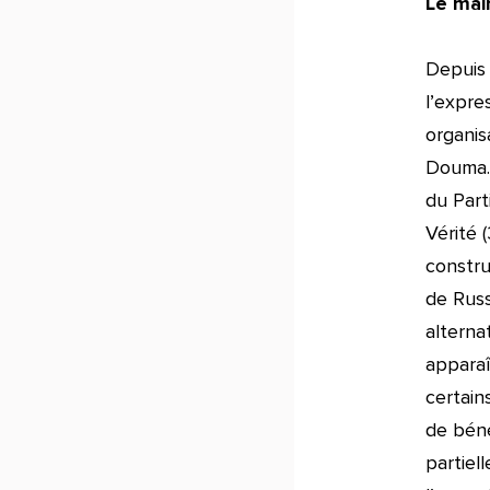
Le mai
Depuis 
l’expre
organis
Douma. 
du Part
Vérité 
constru
de Russ
alterna
apparaî
certain
de béné
partiel